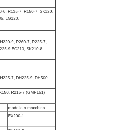
-6, R135-7, R150-7, SK120,
35, LG120,
7
H220-9, R260-7, R225-7,
R225-9 EC210, SK210-8,
DH225-7, DH225-9, DH500
2X150, R215-7 (GMF151)
modello a macchina
EX200-1