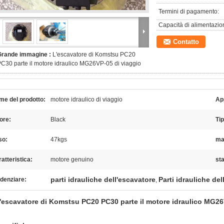
Termini di pagamento:
Capacità di alimentazio
Contatto
Grande immagine :
L'escavatore di Komstsu PC20
C30 parte il motore idraulico MG26VP-05 di viaggio
me del prodotto:
motore idraulico di viaggio
Ap
ore:
Black
Tip
so:
47kgs
ma
atteristica:
motore genuino
st
parti idrauliche dell'escavatore
Parti idrauliche de
denziare:
,
'escavatore di Komstsu PC20 PC30 parte il motore idraulico MG26