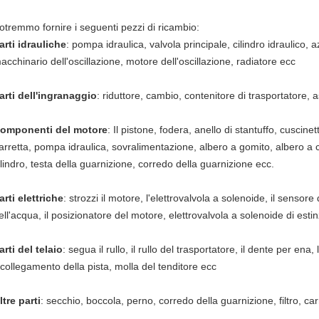
otremmo fornire i seguenti pezzi di ricambio:
arti idrauliche
: pompa idraulica, valvola principale, cilindro idraulico,
acchinario dell'oscillazione, motore dell'oscillazione, radiatore ecc
arti dell'ingranaggio
: riduttore, cambio, contenitore di trasportatore, 
omponenti del motore
: Il pistone, fodera, anello di stantuffo, cuscinet
arretta, pompa idraulica, sovralimentazione, albero a gomito, albero a c
ilindro, testa della guarnizione, corredo della guarnizione ecc.
arti elettriche
: strozzi il motore, l'elettrovalvola a solenoide, il sensore
ell'acqua, il posizionatore del motore, elettrovalvola a solenoide di est
arti del telaio
: segua il rullo, il rullo del trasportatore, il dente per ena
l collegamento della pista, molla del tenditore ecc
ltre parti
: secchio, boccola, perno, corredo della guarnizione, filtro, ca