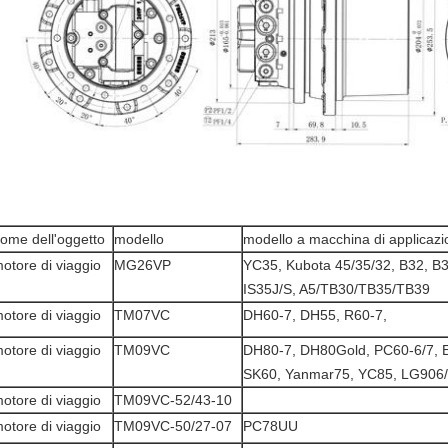
ome dell'oggetto
modello
modello a macchina di applicaz
otore di viaggio
MG26VP
YC35, Kubota 45/35/32, B32, B3
IS35J/S, A5/TB30/TB35/TB39
otore di viaggio
TM07VC
DH60-7, DH55, R60-7,
otore di viaggio
TM09VC
DH80-7, DH80Gold, PC60-6/7, E
SK60, Yanmar75, YC85, LG906/
otore di viaggio
TM09VC-52/43-10
otore di viaggio
TM09VC-50/27-07
PC78UU