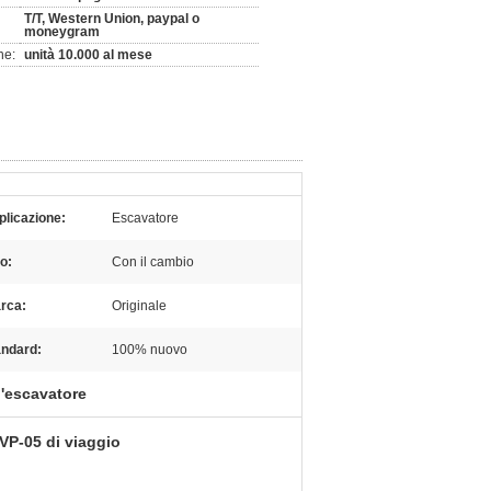
T/T, Western Union, paypal o
moneygram
ne:
unità 10.000 al mese
plicazione:
Escavatore
o:
Con il cambio
rca:
Originale
andard:
100% nuovo
ll'escavatore
VP-05 di viaggio