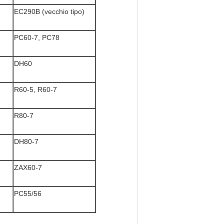
EC290B (vecchio tipo)
PC60-7, PC78
DH60
R60-5, R60-7
R80-7
DH80-7
ZAX60-7
PC55/56