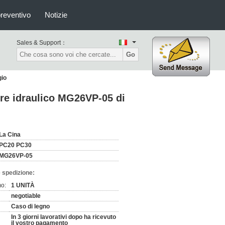
preventivo
Notizie
Sales & Support：
Go
gio
re idraulico MG26VP-05 di
La Cina
PC20 PC30
MG26VP-05
 spedizione:
mo:
1 UNITÀ
negotiable
Caso di legno
In 3 giorni lavorativi dopo ha ricevuto
il vostro pagamento