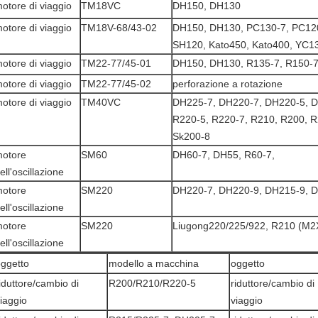
otore di viaggio
TM18VC
DH150, DH130
otore di viaggio
TM18V-68/43-02
DH150, DH130, PC130-7, PC120
SH120, Kato450, Kato400, YC1
otore di viaggio
TM22-77/45-01
DH150, DH130, R135-7, R150-
otore di viaggio
TM22-77/45-02
perforazione a rotazione
otore di viaggio
TM40VC
DH225-7, DH220-7, DH220-5, D
R220-5, R220-7, R210, R200, 
Sk200-8
otore
SM60
DH60-7, DH55, R60-7,
ell'oscillazione
otore
SM220
DH220-7, DH220-9, DH215-9, 
ell'oscillazione
otore
SM220
Liugong220/225/922, R210 (M
ell'oscillazione
ggetto
modello a macchina
oggetto
iduttore/cambio di
R200/R210/R220-5
riduttore/cambio di
iaggio
viaggio