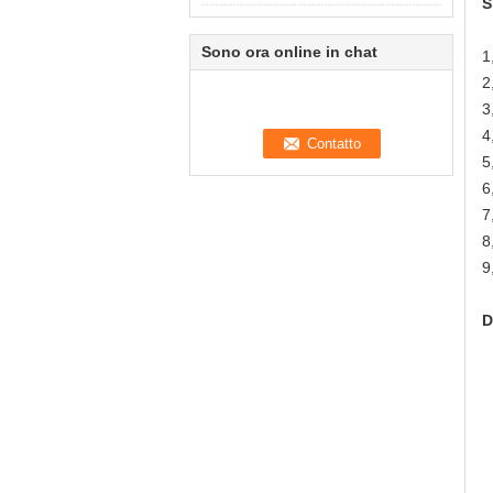
S
Sono ora online in chat
1
2
3
4
5
6
7
8
9
D