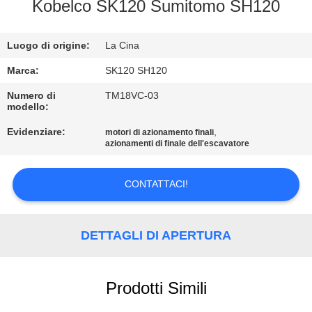
CONTROLLO
Kobelco SK120 Sumitomo SH120
DI
Luogo di origine:
La Cina
QUALITÀ
Marca:
SK120 SH120
CONTATTICI
Numero di
TM18VC-03
modello:
Evidenziare:
,
motori di azionamento finali
NOTIZIE
azionamenti di finale dell'escavatore
RICHIEDA
CONTATTACI!
UNA
CITAZIONE
DETTAGLI DI APERTURA
MAPPA
Prodotti Simili
DEL