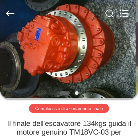
company.
All
Rights
Reserved.
Developed
by
ECER
CASA
PRODOTTI
CIRCA
NOI
GIRO
DELLA
Complessivo di azionamento finale
FABBRICA
Il finale dell'escavatore 134kgs guida il
motore genuino TM18VC-03 per