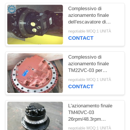
SITO
Complessivo di
azionamento finale
PRIVACY
dell'escavatore di
Hitachi EX200-5
POLICY
negotiable MOQ:1 UNITÀ
ZX200-3 9233692
CONTACT
9261222 9124825
9148909
Complessivo di
azionamento finale
TM22VC-03 per
l'escavatore di Yuchai
negotiable MOQ:1 UNITÀ
YC135 Liugong LG120
CONTACT
L'azionamento finale
TM40VC-03
26rpm/48.3rpm
dell'escavatore di
negotiable MOQ:1 UNITÀ