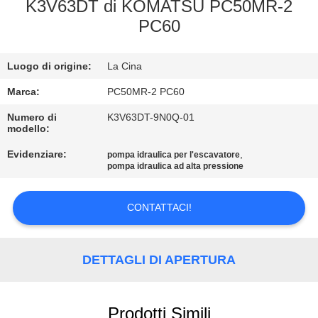
CONTROLLO
K3V63DT di KOMATSU PC50MR-2
PC60
DI
QUALITÀ
Luogo di origine:
La Cina
CONTATTICI
Marca:
PC50MR-2 PC60
Numero di
K3V63DT-9N0Q-01
modello:
NOTIZIE
Evidenziare:
,
pompa idraulica per l'escavatore
pompa idraulica ad alta pressione
RICHIEDA
UNA
CONTATTACI!
CITAZIONE
DETTAGLI DI APERTURA
MAPPA
DEL
Prodotti Simili