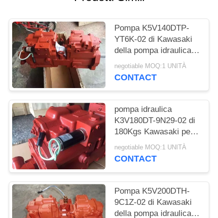
SITO
Pompa K5V140DTP-
PRIVACY
YT6K-02 di Kawasaki
POLICY
della pompa idraulica
dell'escavatore di
negotiable MOQ:1 UNITÀ
Kobelco SK330-6
CONTACT
SK350-6
pompa idraulica
K3V180DT-9N29-02 di
180Kgs Kawasaki per
Hyundai R360-7 R360-
negotiable MOQ:1 UNITÀ
5 Excavaor
CONTACT
Pompa K5V200DTH-
9C1Z-02 di Kawasaki
della pompa idraulica