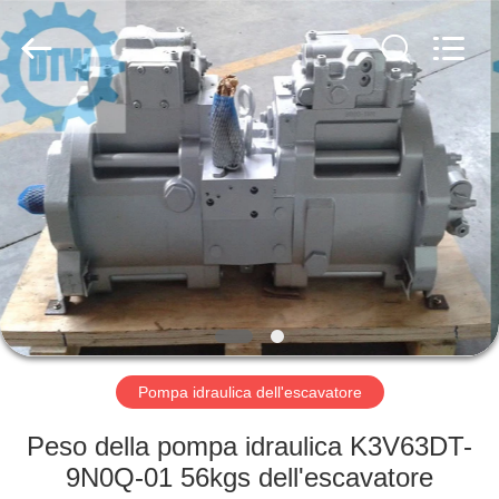
company.
All
Rights
Reserved.
Developed
by
ECER
CASA
PRODOTTI
CIRCA
NOI
GIRO
DELLA
Pompa idraulica dell'escavatore
FABBRICA
Peso della pompa idraulica K3V63DT-
9N0Q-01 56kgs dell'escavatore