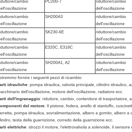
iduttore/cambio
PC200-7
riduttore/cambio
ell'oscillazione
dell'oscillazione
iduttore/cambio
SH200A3
riduttore/cambio
ell'oscillazione
dell'oscillazione
iduttore/cambio
SK230-6E
riduttore/cambio
ell'oscillazione
dell'oscillazione
iduttore/cambio
E320C, E318C
riduttore/cambio
ell'oscillazione
dell'oscillazione
iduttore/cambio
SH200A1, A2
riduttore/cambio
ell'oscillazione
dell'oscillazione
otremmo fornire i seguenti pezzi di ricambio:
arti idrauliche
: pompa idraulica, valvola principale, cilindro idraulico,
acchinario dell'oscillazione, motore dell'oscillazione, radiatore ecc
arti dell'ingranaggio
: riduttore, cambio, contenitore di trasportatore, 
omponenti del motore
: Il pistone, fodera, anello di stantuffo, cuscinet
arretta, pompa idraulica, sovralimentazione, albero a gomito, albero a c
ilindro, testa della guarnizione, corredo della guarnizione ecc.
arti elettriche
: strozzi il motore, l'elettrovalvola a solenoide, il sensore