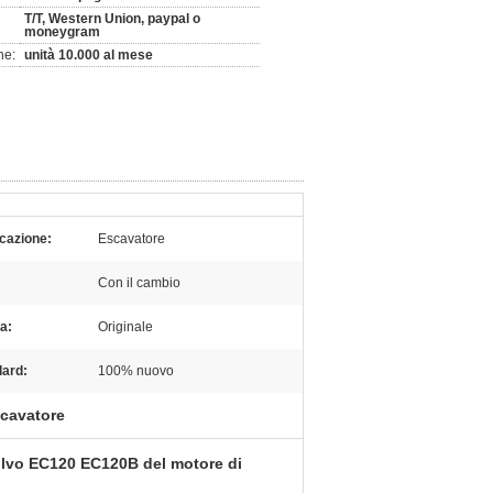
T/T, Western Union, paypal o
moneygram
ne:
unità 10.000 al mese
cazione:
Escavatore
Con il cambio
a:
Originale
dard:
100% nuovo
scavatore
Volvo EC120 EC120B del motore di