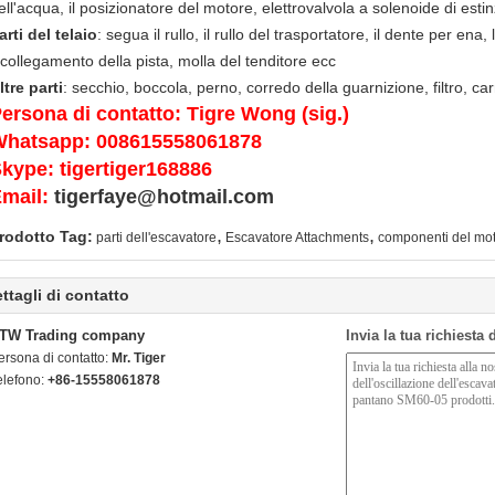
ell'acqua, il posizionatore del motore, elettrovalvola a solenoide di est
arti del telaio
: segua il rullo, il rullo del trasportatore, il dente per ena
l collegamento della pista, molla del tenditore ecc
ltre parti
: secchio, boccola, perno, corredo della guarnizione, filtro, ca
ersona di contatto: Tigre Wong (sig.)
hatsapp: 008615558061878
kype: tigertiger168886
mail:
tigerfaye@hotmail.com
,
,
rodotto Tag:
parti dell'escavatore
Escavatore Attachments
componenti del mo
ttagli di contatto
TW Trading company
Invia la tua richiesta
ersona di contatto:
Mr. Tiger
elefono:
+86-15558061878