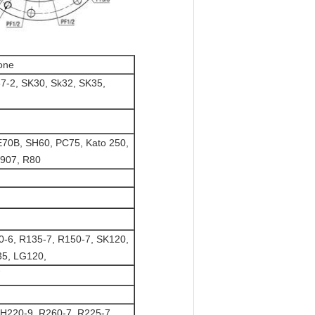
ione
7-2, SK30, Sk32, SK35,
70B, SH60, PC75, Kato 250,
907, R80
-6, R135-7, R150-7, SK120,
35, LG120,
7
H220-9, R260-7, R225-7,