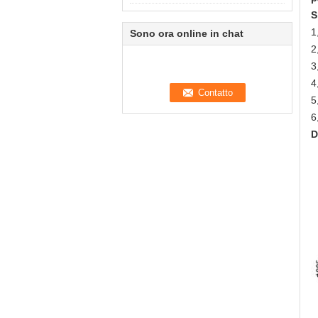
S
1
Sono ora online in chat
2
3
4
5
6
D