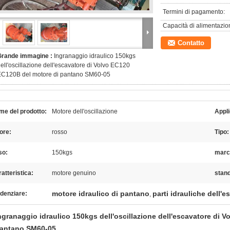
Termini di pagamento:
Capacità di alimentazio
Contatto
Grande immagine :
Ingranaggio idraulico 150kgs
ell'oscillazione dell'escavatore di Volvo EC120
EC120B del motore di pantano SM60-05
me del prodotto:
Motore dell'oscillazione
Appli
ore:
rosso
Tipo:
so:
150kgs
marc
atteristica:
motore genuino
stan
motore idraulico di pantano
parti idrauliche dell'e
denziare:
,
ngranaggio idraulico 150kgs dell'oscillazione dell'escavatore di 
antano SM60-05