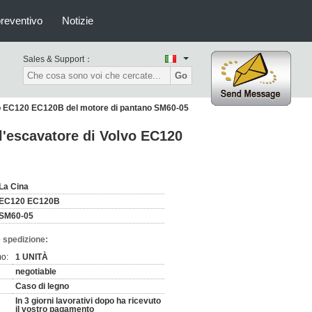
preventivo
Notizie
Sales & Support：
Go
olvo EC120 EC120B del motore di pantano SM60-05
ll'escavatore di Volvo EC120
La Cina
EC120 EC120B
SM60-05
 spedizione:
mo:
1 UNITÀ
negotiable
Caso di legno
In 3 giorni lavorativi dopo ha ricevuto
il vostro pagamento