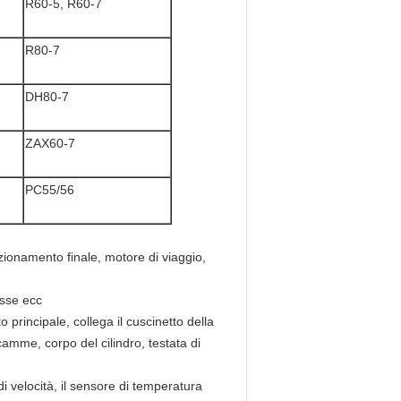
R60-5, R60-7
R80-7
DH80-7
ZAX60-7
PC55/56
 azionamento finale, motore di viaggio,
asse ecc
to principale, collega il cuscinetto della
amme, corpo del cilindro, testata di
 di velocità, il sensore di temperatura