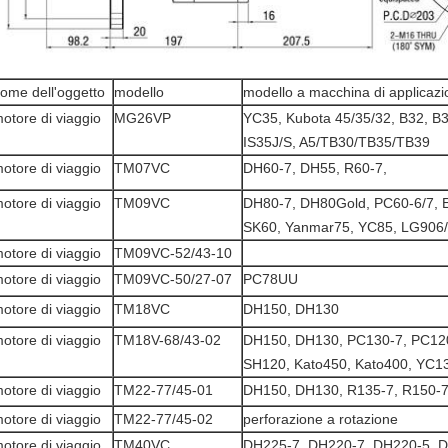
ome dell'oggetto
modello
modello a macchina di applicaz
otore di viaggio
MG26VP
YC35, Kubota 45/35/32, B32, B3
IS35J/S, A5/TB30/TB35/TB39
otore di viaggio
TM07VC
DH60-7, DH55, R60-7,
otore di viaggio
TM09VC
DH80-7, DH80Gold, PC60-6/7, E
SK60, Yanmar75, YC85, LG906/
otore di viaggio
TM09VC-52/43-10
otore di viaggio
TM09VC-50/27-07
PC78UU
otore di viaggio
TM18VC
DH150, DH130
otore di viaggio
TM18V-68/43-02
DH150, DH130, PC130-7, PC120
SH120, Kato450, Kato400, YC1
otore di viaggio
TM22-77/45-01
DH150, DH130, R135-7, R150-
otore di viaggio
TM22-77/45-02
perforazione a rotazione
otore di viaggio
TM40VC
DH225-7, DH220-7, DH220-5, D