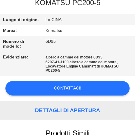
CONTROLLO
KOMATSU PC200-5
DI
Luogo di origine:
La CINA
QUALITÀ
Marca:
Komatsu
CONTATTICI
Numero di
6D95
modello:
Evidenziare:
,
albero a camme del motore 6D95
NOTIZIE
,
6207-41-1100 albero a camme del motore
Escavatore Engine Camshaft di KOMATSU
PC200-5
RICHIEDA
UNA
CONTATTACI!
CITAZIONE
DETTAGLI DI APERTURA
MAPPA
DEL
Prodotti Simili