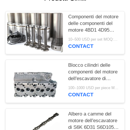
SITO
Componenti del motore
PRIVACY
delle componenti del
POLICY
motore 4BD1 4D95
dell'escavatore di
10--500 USD per set MOQ:Un Set
KOMATSU PC200
CONTACT
Hitachi EX200 Volvo
EC210
Blocco cilindri delle
componenti del motore
dell'escavatore di
Cummins 4BT 6BT
100--1000 USD per piece MOQ:One piece
6CT K19 QSM11 K38
CONTACT
Albero a camme del
motore dell'escavatore
di S6K 6D31 S6D105