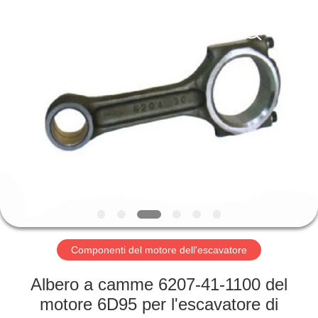
Trading
company.
All
Rights
Reserved.
Developed
by
ECER
CASA
PRODOTTI
CIRCA
NOI
GIRO
DELLA
Componenti del motore dell'escavatore
FABBRICA
Albero a camme 6207-41-1100 del
motore 6D95 per l'escavatore di